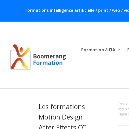
Formations intelligence artificielle / print / web /
Formation à l’IA
Formez
Les formations
templa
l'initi
Motion Design
After Effects CC