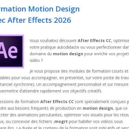
rmation Motion Design
ec After Effects 2026
Vous souhaitez découvrir
After Effects CC
, optimis
votre pratique autodidacte ou vous perfectionner dan
domaine du
motion design
pour enrichir vos projet
vidéo ?
Je vous propose des modules de formation courts et
ables pour vous accompagner, en présentiel, sur votre poste de trava
stanciel synchrone). Un accompagnement personnalisé et sur mesure
permettre d’atteindre rapidement vos objectifs créatifs.
essions de formation
After Effects CC
sont spécialement conçues 
dre aux besoins fréquents de production en
motion design
, que ce 
créer des animations percutantes, optimiser vos visuels pour les rés
ux, ou concevoir des fichiers
.mogrt
pour habiller vos vidéos sous
ere Pro. La durée et le contenu de la formation sont indicatifs et ser