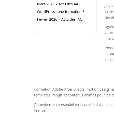
Mars 2026 – Actu des IAG
Je vo
perme
WordPress : une formation ?
rapid
Février 2026 – Actu des IAG
Agrém
votre
finan
Possi
auteu
indép
Formation Adobe After Effects (motion design & 
templates .mogrt et contenus animés pour les r
J'interviens en présentiel en intra et à distance 
France.