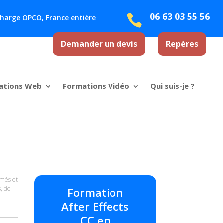
06 63 03 55 56

 charge OPCO, France entière
Demander un devis
Repères
ations Web
Formations Vidéo
Qui suis-je ?
imés et
s, de
Formation
After Effects
CC en