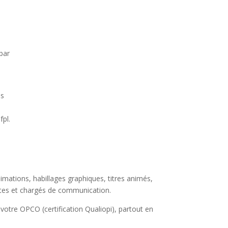
par
es
fpl.
mations, habillages graphiques, titres animés,
stes et chargés de communication.
r votre OPCO (certification Qualiopi), partout en