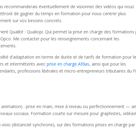
us recommanderais éventuellement de visionner des vidéos qui nous
ttront de gagner du temps en formation pour nous centrer plus
ement sur vos besoins concrets.
ent Qualité : Qualiopi. Qui permet la prise en charge des formations 
 Opco. Me contacter pour les renseignements concernant les
cements.
bilité d'adaptation en terme de durée et de tarifs de formation pour l
rs et intermittents avec
prise en charge Afdas
, ainsi que pour les
endants, professions libérales et micro-entrepreneurs tributaires du Fi
animation) : prise en main, mise à niveau ou perfectionnement — ani
éseaux sociaux. Formation courte sur mesure pour graphistes, vidéa
en visio (distanciel synchrone), sur des formations prises en charge pa