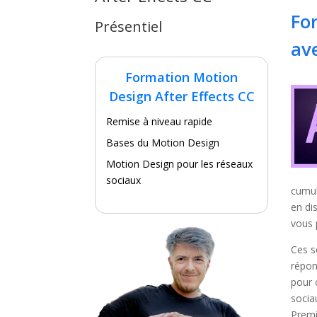
Fo
Présentiel
av
Formation Motion
Design After Effects CC
Remise à niveau rapide
Bases du Motion Design
Motion Design pour les réseaux
sociaux
cumul
en di
vous 
Ces s
répon
pour 
socia
Premi