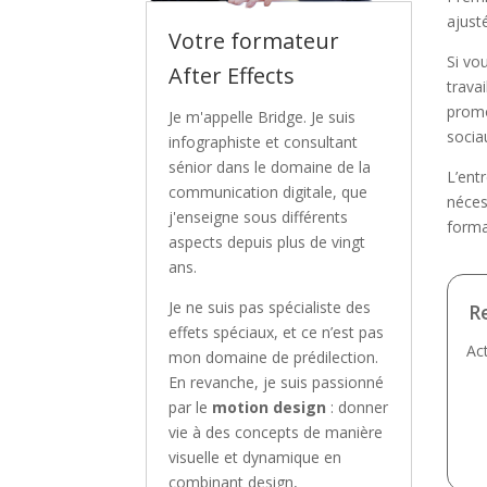
ajust
Votre formateur
Si vo
After Effects
trava
promo
Je m'appelle Bridge. Je suis
sociau
infographiste et consultant
sénior dans le domaine de la
L’ent
communication digitale, que
néces
j'enseigne sous différents
forma
aspects depuis plus de vingt
ans.
Je ne suis pas spécialiste des
R
effets spéciaux, et ce n’est pas
Ac
mon domaine de prédilection.
En revanche, je suis passionné
par le
motion design
: donner
vie à des concepts de manière
visuelle et dynamique en
combinant design,