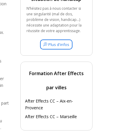
tion
N’hésitez pas à nous contacter si
une singularité (mal de dos,
problème de vision, handicap…)
nécessite une adaptation pour la
réussite de votre apprentissage.
x.
Plus d'infos
s
Formation After Effects
er
in
par villes
After Effects CC – Aix-en-
 part
Provence
After Effects CC – Marseille
au
.