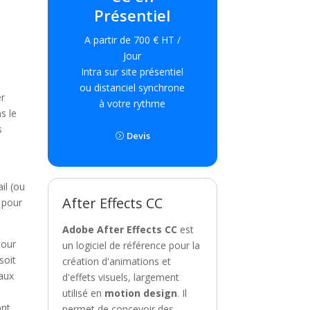
Présentiel
A partir de 700 € HT /
Jour
Intra sur site présentiel
ou distanciel synchrone
er
à votre rythme
s le
s
Devis
il (ou
After Effects CC
 pour
Adobe After Effects CC
est
pour
un logiciel de référence pour la
soit
création d'animations et
eaux
d'effets visuels, largement
utilisé en
motion design
. Il
ont
permet de concevoir des