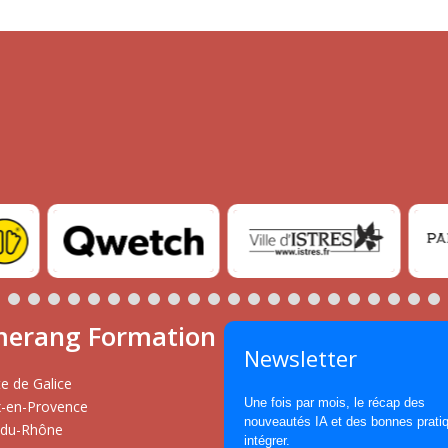
erang Formation
Newsletter
e de Galice
Une fois par mois, le récap des
x-en-Provence
nouveautés IA et des bonnes prati
-du-Rhône
intégrer.