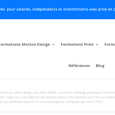
 vidéo pour salariés, indépendants et intermittents avec prise en
Formations Motion Design
Formations Print
Form
Références
Blog
-vous au motion design avec After Effects : animation, habillage graphique, titres an
tes .mogrt pour vos vidéos et vos réseaux sociaux. Des modules courts et cumulable
ation au perfectionnement. En intra ou à distance, finançable par votre OPCO.