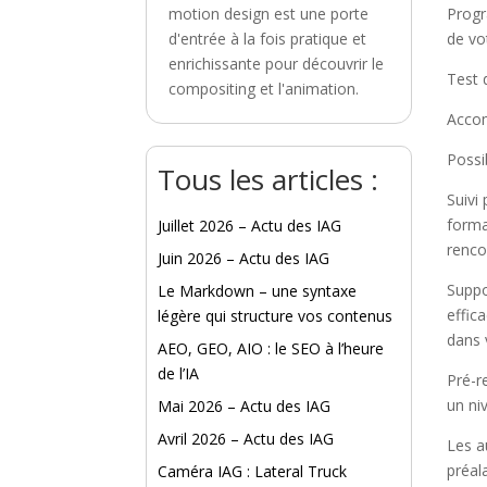
motion design est une porte
Progr
d'entrée à la fois pratique et
de vo
enrichissante pour découvrir le
Test 
compositing et l'animation.
Accom
Possi
Tous les articles :
Suivi
forma
Juillet 2026 – Actu des IAG
renco
Juin 2026 – Actu des IAG
Suppo
Le Markdown – une syntaxe
effica
légère qui structure vos contenus
dans 
AEO, GEO, AIO : le SEO à l’heure
de l’IA
Pré-r
un ni
Mai 2026 – Actu des IAG
Avril 2026 – Actu des IAG
Les a
préal
Caméra IAG : Lateral Truck