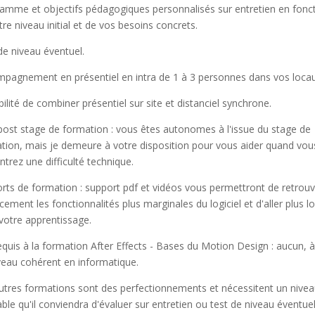
amme et objectifs pédagogiques personnalisés sur entretien en fonc
tre niveau initial et de vos besoins concrets.
de niveau éventuel.
pagnement en présentiel en intra de 1 à 3 personnes dans vos locau
bilité de combiner présentiel sur site et distanciel synchrone.
 post stage de formation : vous êtes autonomes à l'issue du stage de
tion, mais je demeure à votre disposition pour vous aider quand vou
ntrez une difficulté technique.
rts de formation : support pdf et vidéos vous permettront de retrouv
cement les fonctionnalités plus marginales du logiciel et d'aller plus lo
votre apprentissage.
equis à la formation After Effects - Bases du Motion Design : aucun, à
veau cohérent en informatique.
utres formations sont des perfectionnements et nécessitent un nive
able qu'il conviendra d'évaluer sur entretien ou test de niveau éventuel