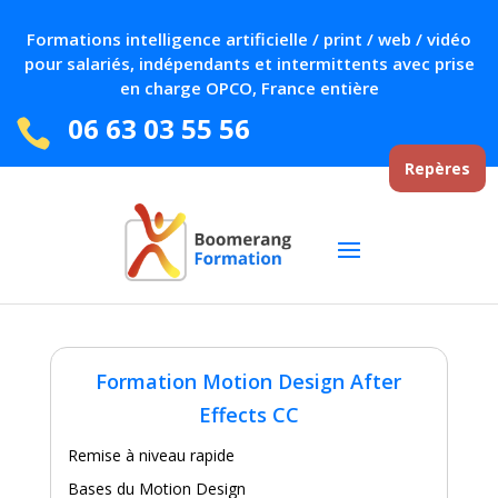
Formations intelligence artificielle / print / web / vidéo
pour salariés, indépendants et intermittents avec prise
en charge OPCO, France entière
06 63 03 55 56

Repères
Formation Motion Design After
Effects CC
Remise à niveau rapide
Bases du Motion Design