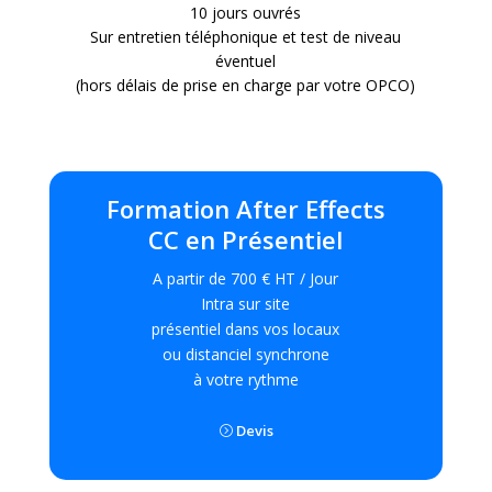
10 jours ouvrés
Sur entretien téléphonique et test de niveau
éventuel
(hors délais de prise en charge par votre OPCO)
Formation After Effects
CC en Présentiel
A partir de 700 € HT / Jour
Intra sur site
présentiel dans vos locaux
ou distanciel synchrone
à votre rythme
Devis