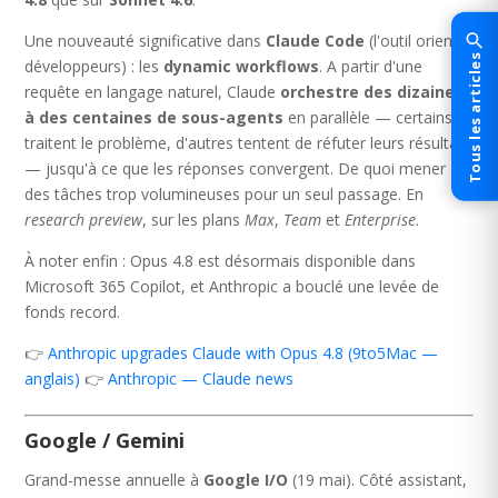
Une nouveauté significative dans
Claude Code
(l'outil orienté
Tous les articles
développeurs) : les
dynamic workflows
. A partir d'une
requête en langage naturel, Claude
orchestre des dizaines
à des centaines de sous-agents
en parallèle — certains
traitent le problème, d'autres tentent de réfuter leurs résultats
— jusqu'à ce que les réponses convergent. De quoi mener
des tâches trop volumineuses pour un seul passage. En
research preview
, sur les plans
Max
,
Team
et
Enterprise
.
À noter enfin : Opus 4.8 est désormais disponible dans
Microsoft 365 Copilot, et Anthropic a bouclé une levée de
fonds record.
👉
Anthropic upgrades Claude with Opus 4.8 (9to5Mac —
anglais)
👉
Anthropic — Claude news
Google / Gemini
Grand-messe annuelle à
Google I/O
(19 mai). Côté assistant,