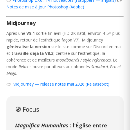
👉
Photoshop 27.6 : 14 nouveautés (Fstoppers — anglais)
👉
Notes de mise à jour Photoshop (Adobe)
Midjourney
Après une
V8.1
sortie fin avril (HD 2K natif, environ 4-5× plus
rapide, retour de l'esthétique façon V7), Midjourney
généralise la version
sur le site comme sur Discord en mai
et
travaille déjà la V8.2
, centrée sur l'esthétique, la
cohérence et de meilleurs
moodboards / style references
. Le
mode
Relax
s'ouvre par ailleurs aux abonnés
Standard, Pro et
Mega
.
👉
Midjourney — release notes mai 2026 (Releasebot)
🧭 Focus
Magnifica Humanitas
: l'Église entre