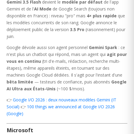
Gemini 3.5 Flash
devient le
modèle par défaut
de l'app
Gemini et de l'
AI Mode
de Google Search (toujours non
disponible en France) : niveau "pro" mais
4× plus rapide
que
les modèles concurrents de son rang. Google annonce le
déploiement public de la version
3.5 Pro
(raisonnement) pour
juin.
Google dévoile aussi son agent personnel
Gemini Spark
: ce
n'est plus un chatbot qui répond, mais un agent qui
agit pour
vous en continu
(tri d'e-mails, rédaction, recherche multi-
étapes), même appareils éteints, en tournant sur des
machines Google Cloud dédiées. Il s'agit pour l'instant d'une
bêta limitée
— testeurs de confiance, puis abonnés
Google
AI Ultra aux États-Unis
(~100 $/mois).
👉
Google I/O 2026 : deux nouveaux modèles Gemini (IT
Social)
👉
100 things we announced at Google I/O 2026
(Google)
Microsoft