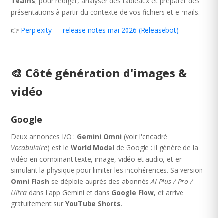
Teams
, pour rédiger, analyser des tableaux et préparer des
présentations à partir du contexte de vos fichiers et e-mails.
👉
Perplexity — release notes mai 2026 (Releasebot)
🎨 Côté génération d'images &
vidéo
Google
Deux annonces I/O :
Gemini Omni
(voir l'encadré
Vocabulaire
) est le
World Model
de Google : il génère de la
vidéo en combinant texte, image, vidéo et audio, et en
simulant la physique pour limiter les incohérences. Sa version
Omni Flash
se déploie auprès des abonnés
AI Plus / Pro /
Ultra
dans l'app Gemini et dans
Google Flow
, et arrive
gratuitement sur
YouTube Shorts
.