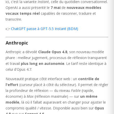
ici, c'est la variante
Instant
, celle du quotidien conversationnel.
OpenAI a aussi présenté le
7 mai
de
nouveaux modèles
vocaux temps réel
capables de raisonner, traduire et
transcrire.
👉
ChatGPT passe à GPT-5.5 Instant (BDM)
Anthropic
Anthropic a dévoilé
Claude Opus 4.8
, son nouveau modèle
phare : meilleur jugement, processus de réflexion transparent
et travail
plus long en autonomie
. Le tarif reste identique à
celui d'Opus 4.7.
Nouveauté pratique côté interface web : un
contrôle de
l'effort
(curseur placé à côté du sélecteur). Il permet de régler
la profondeur de réflexion — du niveau
Faible
(rapide,
économe) à
Max
(réflexion maximale) — sur
un même
modèle
, là où il fallait auparavant en changer pour ajuster le
compromis qualité / vitesse. Disponible aussi bien sur
Opus
4.8
que sur
Sonnet 4.6
.