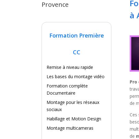
Fo
Provence
à 
Formation Première
CC
Remise à niveau rapide
Les bases du montage vidéo
Pro
Formation complète
trav
Documentaire
perm
Montage pour les réseaux
de m
sociaux
Ces 
Habillage et Motion Design
beso
Montage multicameras
mult
de
m