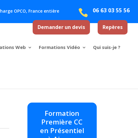
06 63 03 55 56

 charge OPCO, France entière
Demander un devis
Repères
ations Web
Formations Vidéo
Qui suis-je ?
Formation
Première CC
en Présentiel