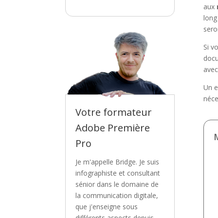
aux
lon
sero
Si v
docu
avec
Un e
néce
Votre formateur
Adobe Première
M
Pro
Je m'appelle Bridge. Je suis
infographiste et consultant
sénior dans le domaine de
la communication digitale,
que j'enseigne sous
différents aspects depuis