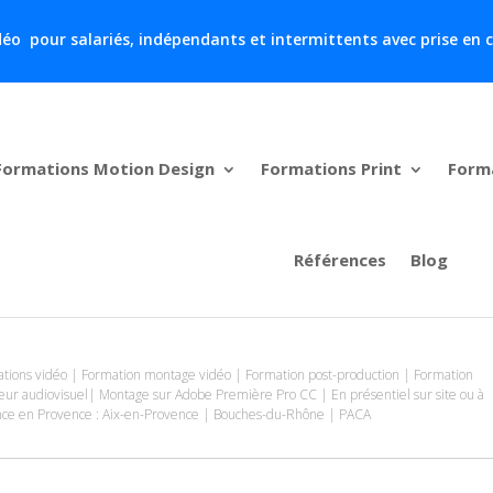
 vidéo pour salariés, indépendants et intermittents avec prise en
Formations Motion Design
Formations Print
Form
Références
Blog
tions vidéo | Formation montage vidéo | Formation post-production | Formation
ur audiovisuel| Montage sur Adobe Première Pro CC | En présentiel sur site ou à
nce en Provence : Aix-en-Provence | Bouches-du-Rhône | PACA