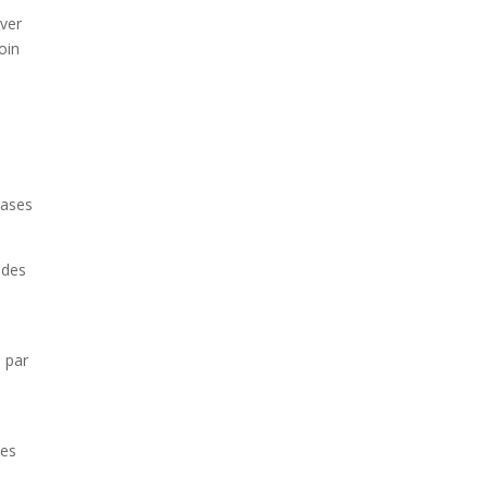
uver
oin
bases
 des
 par
les