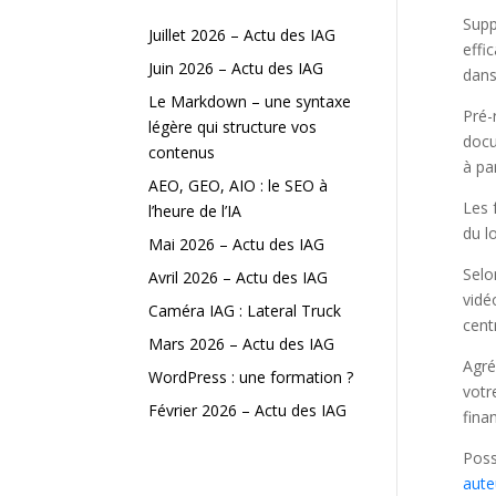
Supp
Juillet 2026 – Actu des IAG
effi
Juin 2026 – Actu des IAG
dans
Le Markdown – une syntaxe
Pré-
légère qui structure vos
docu
contenus
à pa
AEO, GEO, AIO : le SEO à
Les 
l’heure de l’IA
du lo
Mai 2026 – Actu des IAG
Selo
Avril 2026 – Actu des IAG
vidé
Caméra IAG : Lateral Truck
cent
Mars 2026 – Actu des IAG
Agré
WordPress : une formation ?
votr
Février 2026 – Actu des IAG
fina
Poss
aute