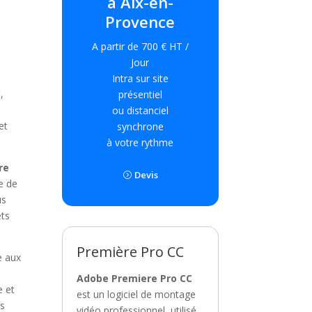
à Aix-en-
Provence
A partir de 700 € HT /
Jour
Intra sur site
C
,
présentiel
ou distanciel
et
synchrone
à votre rythme
re
Devis
e de
us
ets
Première Pro CC
e aux
Adobe Premiere Pro CC
e et
est un logiciel de montage
és
vidéo professionnel, utilisé