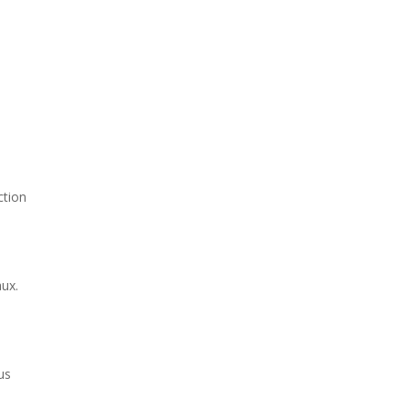
ction
ux.
e
us