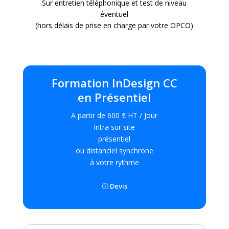
Sur entretien téléphonique et test de niveau
éventuel
(hors délais de prise en charge par votre OPCO)
Formation InDesign CC
en Présentiel
A partir de 600 € HT / Jour
Intra sur site
présentiel
ou distanciel synchrone
à votre rythme
Devis