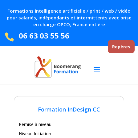
Formations intelligence artificielle / print / web / vidéo
pour salariés, indépendants et intermittents avec prise
en charge OPCO, France entière
06 63 03 55 56

Repères
Formation InDesign CC
Remise à niveau
Niveau Initiation