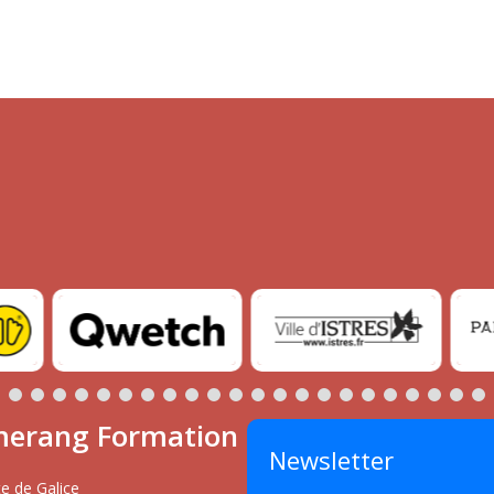
erang Formation
Newsletter
e de Galice